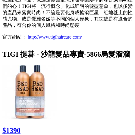
們的心！TIGI將「流行概念」化成鮮明的髮型意象，也以多變
的產品來落實時尚！不論是要化身成搖滾巨星、紅地毯上的性
感尤物、或是優雅名媛等不同的個人形象，TIGI總是有適合的
產品，符合你的個人風格和時尚態度！
官方網站：
http://www.tigihaircare.com/
TIGI 提碁 - 沙龍髮品專賣-5866烏髮溜溜
$1390