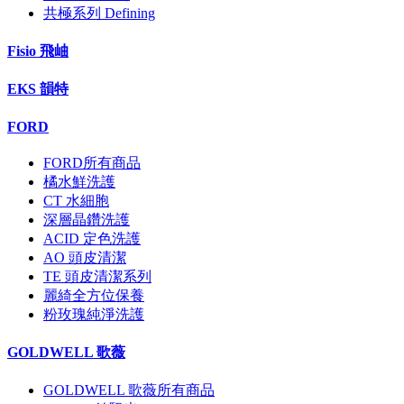
共極系列 Defining
Fisio 飛岫
EKS 韻特
FORD
FORD所有商品
橘水鮮洗護
CT 水細胞
深層晶鑽洗護
ACID 定色洗護
AO 頭皮清潔
TE 頭皮清潔系列
麗綺全方位保養
粉玫瑰純淨洗護
GOLDWELL 歌薇
GOLDWELL 歌薇所有商品