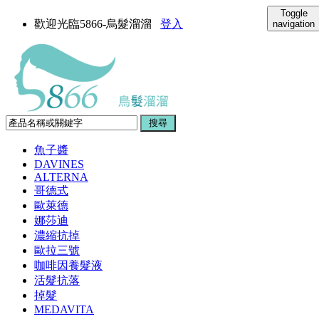
Toggle
歡迎光臨5866-烏髮溜溜
登入
navigation
魚子醬
DAVINES
ALTERNA
哥德式
歐萊德
娜莎迪
濃縮抗掉
歐拉三號
咖啡因養髮液
活髮抗落
掉髮
MEDAVITA