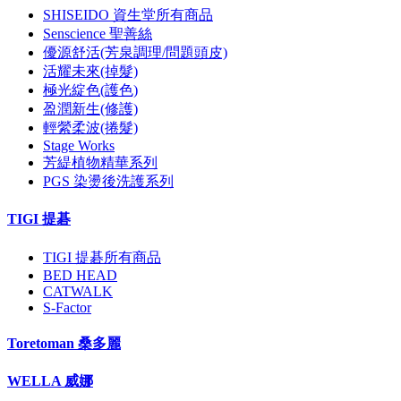
SHISEIDO 資生堂所有商品
Senscience 聖善絲
優源舒活(芳泉調理/問題頭皮)
活耀未來(掉髮)
極光綻色(護色)
盈潤新生(修護)
輕縈柔波(捲髮)
Stage Works
芳緹植物精華系列
PGS 染燙後洗護系列
TIGI 提碁
TIGI 提碁所有商品
BED HEAD
CATWALK
S-Factor
Toretoman 桑多麗
WELLA 威娜