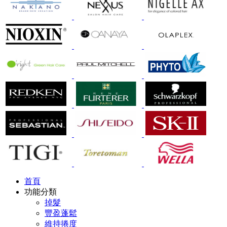
首頁
功能分類
掉髮
豐盈蓬鬆
維持捲度