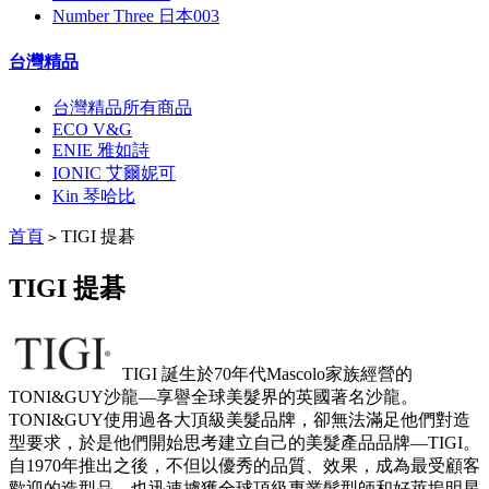
Number Three 日本003
台灣精品
台灣精品所有商品
ECO V&G
ENIE 雅如詩
IONIC 艾爾妮可
Kin 琴哈比
首頁
TIGI 提碁
>
TIGI 提碁
TIGI 誕生於70年代Mascolo家族經營的
TONI&GUY沙龍—享譽全球美髮界的英國著名沙龍。
TONI&GUY使用過各大頂級美髮品牌，卻無法滿足他們對造
型要求，於是他們開始思考建立自己的美髮產品品牌—TIGI。
自1970年推出之後，不但以優秀的品質、效果，成為最受顧客
歡迎的造型品，也迅速擄獲全球頂級專業髮型師和好萊塢明星