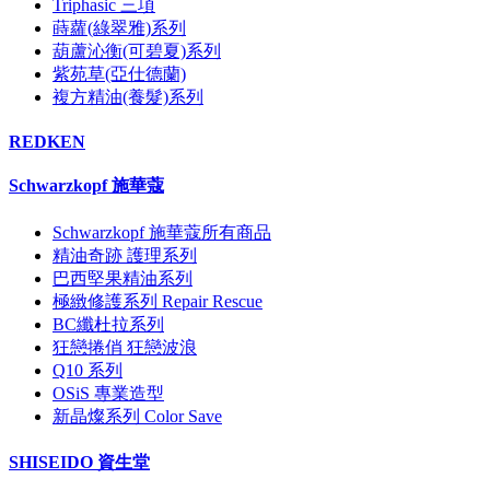
Triphasic 三項
蒔蘿(綠翠雅)系列
葫蘆沁衡(可碧夏)系列
紫苑草(亞仕德蘭)
複方精油(養髮)系列
REDKEN
Schwarzkopf 施華蔻
Schwarzkopf 施華蔻所有商品
精油奇跡 護理系列
巴西堅果精油系列
極緻修護系列 Repair Rescue
BC纖杜拉系列
狂戀捲俏 狂戀波浪
Q10 系列
OSiS 專業造型
新晶燦系列 Color Save
SHISEIDO 資生堂