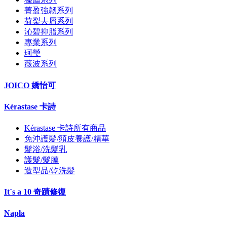
菁盈強韌系列
荷梨去屑系列
沁碧抑脂系列
專業系列
珂瑩
薇波系列
JOICO 嬌怡可
Kérastase 卡詩
Kérastase 卡詩所有商品
免沖護髮/頭皮養護/精華
髮浴/洗髮乳
護髮/髮膜
造型品/乾洗髮
It`s a 10 奇蹟修復
Napla