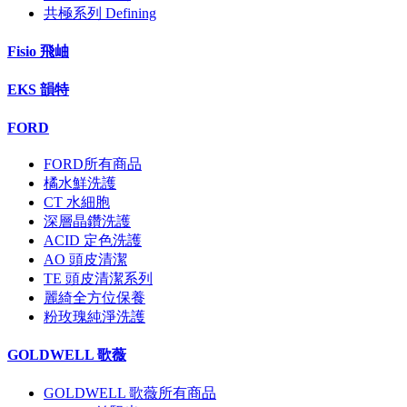
共極系列 Defining
Fisio 飛岫
EKS 韻特
FORD
FORD所有商品
橘水鮮洗護
CT 水細胞
深層晶鑽洗護
ACID 定色洗護
AO 頭皮清潔
TE 頭皮清潔系列
麗綺全方位保養
粉玫瑰純淨洗護
GOLDWELL 歌薇
GOLDWELL 歌薇所有商品