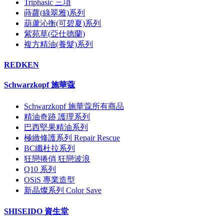
Triphasic 三項
蒔蘿(綠翠雅)系列
葫蘆沁衡(可碧夏)系列
紫苑草(亞仕德蘭)
複方精油(養髮)系列
REDKEN
Schwarzkopf 施華蔻
Schwarzkopf 施華蔻所有商品
精油奇跡 護理系列
巴西堅果精油系列
極緻修護系列 Repair Rescue
BC纖杜拉系列
狂戀捲俏 狂戀波浪
Q10 系列
OSiS 專業造型
新晶燦系列 Color Save
SHISEIDO 資生堂