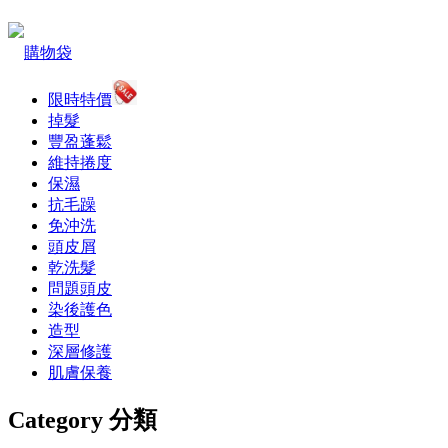
購物袋
限時特價
掉髮
豐盈蓬鬆
維持捲度
保濕
抗毛躁
免沖洗
頭皮屑
乾洗髮
問題頭皮
染後護色
造型
深層修護
肌膚保養
Category 分類