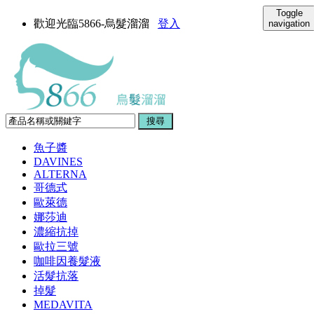
Toggle
歡迎光臨5866-烏髮溜溜
登入
navigation
魚子醬
DAVINES
ALTERNA
哥德式
歐萊德
娜莎迪
濃縮抗掉
歐拉三號
咖啡因養髮液
活髮抗落
掉髮
MEDAVITA