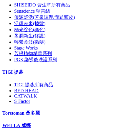
SHISEIDO 資生堂所有商品
Senscience 聖善絲
優源舒活(芳泉調理/問題頭皮)
活耀未來(掉髮)
極光綻色(護色)
盈潤新生(修護)
輕縈柔波(捲髮)
Stage Works
芳緹植物精華系列
PGS 染燙後洗護系列
TIGI 提碁
TIGI 提碁所有商品
BED HEAD
CATWALK
S-Factor
Toretoman 桑多麗
WELLA 威娜