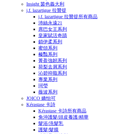
Insight 茵色義大利
j.f. lazartigue 拉贊提
j.f. lazartigue 拉贊提所有商品
沛絲永遠21
席巴女王系列
皇家賦活奇蹟
鎖伊柔系列
蜜頌系列
榛豔系列
菁盈強韌系列
荷梨去屑系列
沁碧抑脂系列
專業系列
珂瑩
薇波系列
JOICO 嬌怡可
Kérastase 卡詩
Kérastase 卡詩所有商品
免沖護髮/頭皮養護/精華
髮浴/洗髮乳
護髮/髮膜