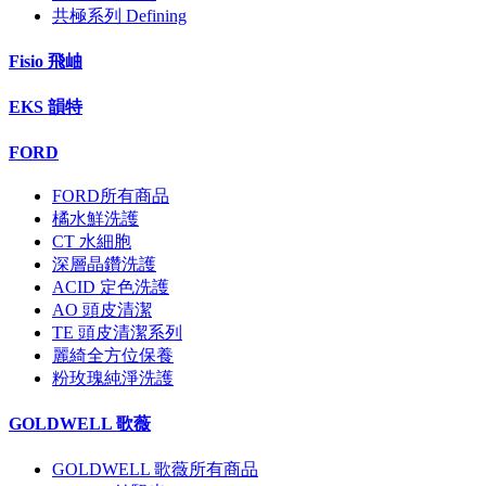
共極系列 Defining
Fisio 飛岫
EKS 韻特
FORD
FORD所有商品
橘水鮮洗護
CT 水細胞
深層晶鑽洗護
ACID 定色洗護
AO 頭皮清潔
TE 頭皮清潔系列
麗綺全方位保養
粉玫瑰純淨洗護
GOLDWELL 歌薇
GOLDWELL 歌薇所有商品