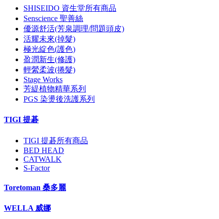
SHISEIDO 資生堂所有商品
Senscience 聖善絲
優源舒活(芳泉調理/問題頭皮)
活耀未來(掉髮)
極光綻色(護色)
盈潤新生(修護)
輕縈柔波(捲髮)
Stage Works
芳緹植物精華系列
PGS 染燙後洗護系列
TIGI 提碁
TIGI 提碁所有商品
BED HEAD
CATWALK
S-Factor
Toretoman 桑多麗
WELLA 威娜