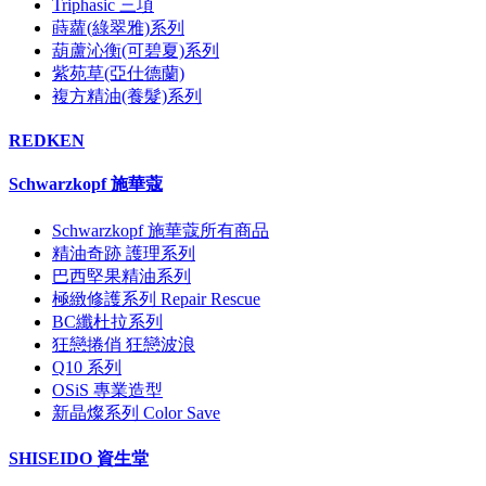
Triphasic 三項
蒔蘿(綠翠雅)系列
葫蘆沁衡(可碧夏)系列
紫苑草(亞仕德蘭)
複方精油(養髮)系列
REDKEN
Schwarzkopf 施華蔻
Schwarzkopf 施華蔻所有商品
精油奇跡 護理系列
巴西堅果精油系列
極緻修護系列 Repair Rescue
BC纖杜拉系列
狂戀捲俏 狂戀波浪
Q10 系列
OSiS 專業造型
新晶燦系列 Color Save
SHISEIDO 資生堂