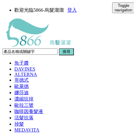
Toggle
歡迎光臨5866-烏髮溜溜
登入
navigation
魚子醬
DAVINES
ALTERNA
哥德式
歐萊德
娜莎迪
濃縮抗掉
歐拉三號
咖啡因養髮液
活髮抗落
掉髮
MEDAVITA