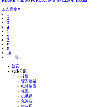
KEUNE 肯葳 SO PURE-A1 歐薄荷沁涼髮浴 1000ml
加入購物車
1
2
3
4
5
6
7
8
9
10
下一頁
首頁
功能分類
掉髮
豐盈蓬鬆
維持捲度
保濕
抗毛躁
免沖洗
頭皮屑