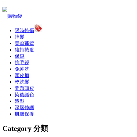
購物袋
限時特價
掉髮
豐盈蓬鬆
維持捲度
保濕
抗毛躁
免沖洗
頭皮屑
乾洗髮
問題頭皮
染後護色
造型
深層修護
肌膚保養
Category 分類