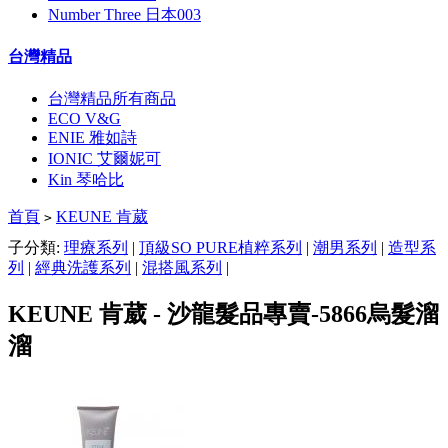
Number Three 日本003
台灣精品
台灣精品所有商品
ECO V&G
ENIE 雅如詩
IONIC 艾爾妮可
Kin 琴哈比
首頁
KEUNE 肯葳
>
子分類:
理療系列
|
頂級SO PURE植粹系列
|
潮男系列
|
造型系
列
|
經典洗護系列
|
混搭風系列
|
KEUNE 肯葳 - 沙龍髮品專賣-5866烏髮溜
溜