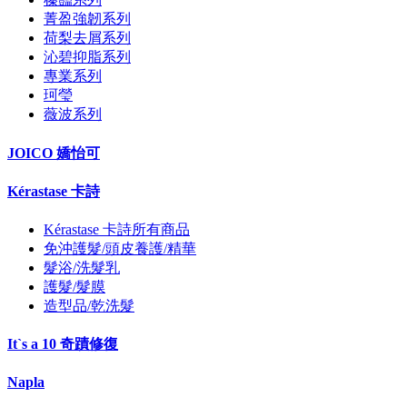
菁盈強韌系列
荷梨去屑系列
沁碧抑脂系列
專業系列
珂瑩
薇波系列
JOICO 嬌怡可
Kérastase 卡詩
Kérastase 卡詩所有商品
免沖護髮/頭皮養護/精華
髮浴/洗髮乳
護髮/髮膜
造型品/乾洗髮
It`s a 10 奇蹟修復
Napla