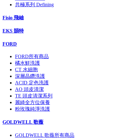
共極系列 Defining
Fisio 飛岫
EKS 韻特
FORD
FORD所有商品
橘水鮮洗護
CT 水細胞
深層晶鑽洗護
ACID 定色洗護
AO 頭皮清潔
TE 頭皮清潔系列
麗綺全方位保養
粉玫瑰純淨洗護
GOLDWELL 歌薇
GOLDWELL 歌薇所有商品