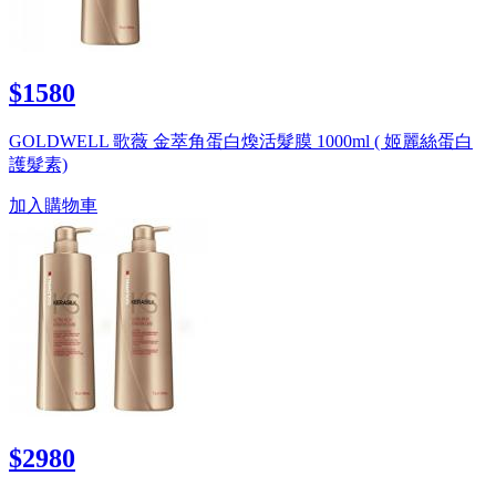
$1580
GOLDWELL 歌薇 金萃角蛋白煥活髮膜 1000ml ( 姬麗絲蛋白
護髮素)
加入購物車
$2980