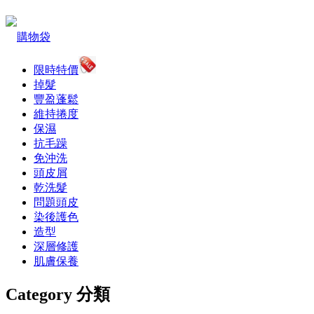
購物袋
限時特價
掉髮
豐盈蓬鬆
維持捲度
保濕
抗毛躁
免沖洗
頭皮屑
乾洗髮
問題頭皮
染後護色
造型
深層修護
肌膚保養
Category 分類