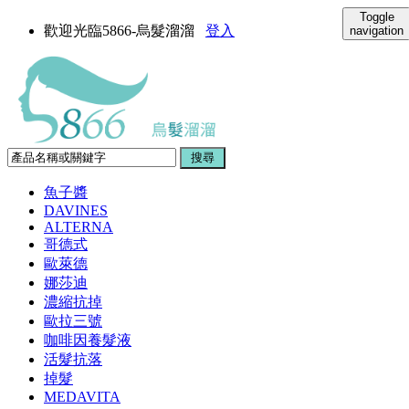
Toggle
歡迎光臨5866-烏髮溜溜
登入
navigation
魚子醬
DAVINES
ALTERNA
哥德式
歐萊德
娜莎迪
濃縮抗掉
歐拉三號
咖啡因養髮液
活髮抗落
掉髮
MEDAVITA