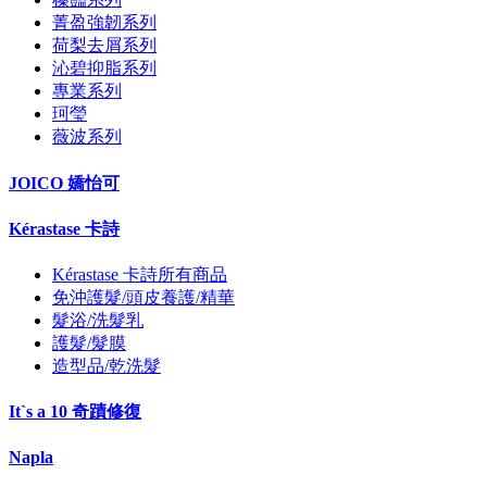
菁盈強韌系列
荷梨去屑系列
沁碧抑脂系列
專業系列
珂瑩
薇波系列
JOICO 嬌怡可
Kérastase 卡詩
Kérastase 卡詩所有商品
免沖護髮/頭皮養護/精華
髮浴/洗髮乳
護髮/髮膜
造型品/乾洗髮
It`s a 10 奇蹟修復
Napla