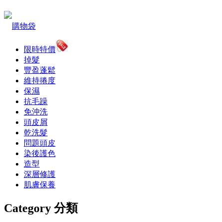
購物袋
限時特價
掉髮
豐盈蓬鬆
維持捲度
保濕
抗毛躁
免沖洗
頭皮屑
乾洗髮
問題頭皮
染後護色
造型
深層修護
肌膚保養
Category 分類