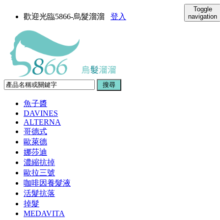
Toggle
歡迎光臨5866-烏髮溜溜
登入
navigation
魚子醬
DAVINES
ALTERNA
哥德式
歐萊德
娜莎迪
濃縮抗掉
歐拉三號
咖啡因養髮液
活髮抗落
掉髮
MEDAVITA