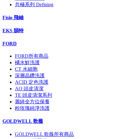
共極系列 Defining
Fisio 飛岫
EKS 韻特
FORD
FORD所有商品
橘水鮮洗護
CT 水細胞
深層晶鑽洗護
ACID 定色洗護
AO 頭皮清潔
TE 頭皮清潔系列
麗綺全方位保養
粉玫瑰純淨洗護
GOLDWELL 歌薇
GOLDWELL 歌薇所有商品