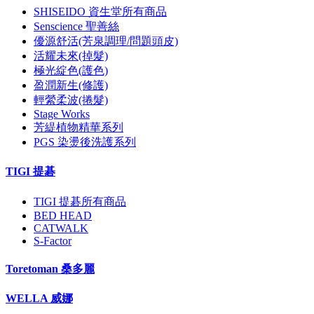
SHISEIDO 資生堂所有商品
Senscience 聖善絲
優源舒活(芳泉調理/問題頭皮)
活耀未來(掉髮)
極光綻色(護色)
盈潤新生(修護)
輕縈柔波(捲髮)
Stage Works
芳緹植物精華系列
PGS 染燙後洗護系列
TIGI 提碁
TIGI 提碁所有商品
BED HEAD
CATWALK
S-Factor
Toretoman 桑多麗
WELLA 威娜