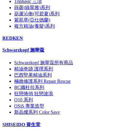
Triphasic 三項
蒔蘿(綠翠雅)系列
葫蘆沁衡(可碧夏)系列
紫苑草(亞仕德蘭)
複方精油(養髮)系列
REDKEN
Schwarzkopf 施華蔻
Schwarzkopf 施華蔻所有商品
精油奇跡 護理系列
巴西堅果精油系列
極緻修護系列 Repair Rescue
BC纖杜拉系列
狂戀捲俏 狂戀波浪
Q10 系列
OSiS 專業造型
新晶燦系列 Color Save
SHISEIDO 資生堂