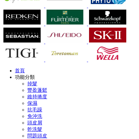
首頁
功能分類
掉髮
豐盈蓬鬆
維持捲度
保濕
抗毛躁
免沖洗
頭皮屑
乾洗髮
問題頭皮