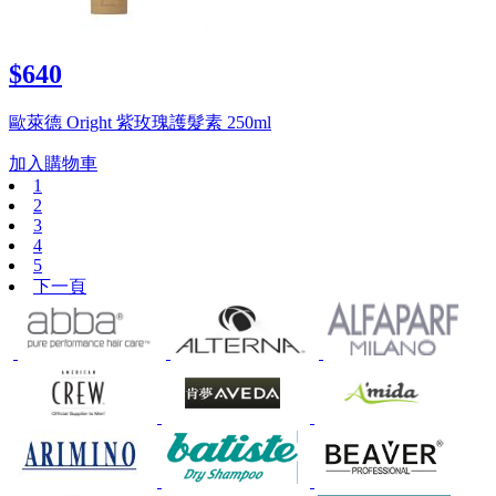
$640
歐萊德 Oright 紫玫瑰護髮素 250ml
加入購物車
1
2
3
4
5
下一頁