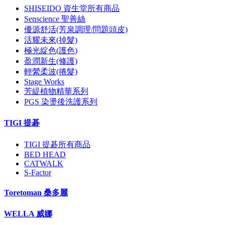
SHISEIDO 資生堂所有商品
Senscience 聖善絲
優源舒活(芳泉調理/問題頭皮)
活耀未來(掉髮)
極光綻色(護色)
盈潤新生(修護)
輕縈柔波(捲髮)
Stage Works
芳緹植物精華系列
PGS 染燙後洗護系列
TIGI 提碁
TIGI 提碁所有商品
BED HEAD
CATWALK
S-Factor
Toretoman 桑多麗
WELLA 威娜