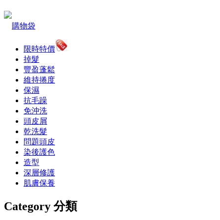
購物袋
限時特價
掉髮
豐盈蓬鬆
維持捲度
保濕
抗毛躁
免沖洗
頭皮屑
乾洗髮
問題頭皮
染後護色
造型
深層修護
肌膚保養
Category 分類