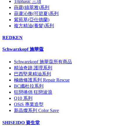
Triphasic 三項
蒔蘿(綠翠雅)系列
葫蘆沁衡(可碧夏)系列
紫苑草(亞仕德蘭)
複方精油(養髮)系列
REDKEN
Schwarzkopf 施華蔻
Schwarzkopf 施華蔻所有商品
精油奇跡 護理系列
巴西堅果精油系列
極緻修護系列 Repair Rescue
BC纖杜拉系列
狂戀捲俏 狂戀波浪
Q10 系列
OSiS 專業造型
新晶燦系列 Color Save
SHISEIDO 資生堂