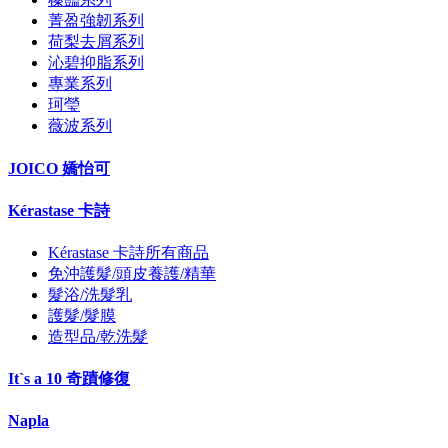
菁盈強韌系列
荷梨去屑系列
沁碧抑脂系列
專業系列
珂瑩
薇波系列
JOICO 嬌怡可
Kérastase 卡詩
Kérastase 卡詩所有商品
免沖護髮/頭皮養護/精華
髮浴/洗髮乳
護髮/髮膜
造型品/乾洗髮
It`s a 10 奇蹟修復
Napla