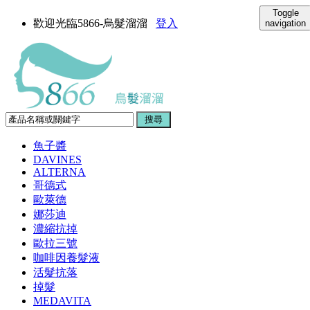
Toggle
歡迎光臨5866-烏髮溜溜
登入
navigation
魚子醬
DAVINES
ALTERNA
哥德式
歐萊德
娜莎迪
濃縮抗掉
歐拉三號
咖啡因養髮液
活髮抗落
掉髮
MEDAVITA