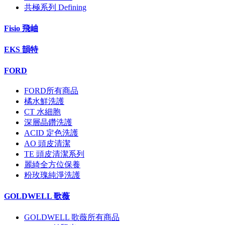
共極系列 Defining
Fisio 飛岫
EKS 韻特
FORD
FORD所有商品
橘水鮮洗護
CT 水細胞
深層晶鑽洗護
ACID 定色洗護
AO 頭皮清潔
TE 頭皮清潔系列
麗綺全方位保養
粉玫瑰純淨洗護
GOLDWELL 歌薇
GOLDWELL 歌薇所有商品