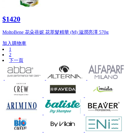
$1420
MoltoBene 花朵蓓妮 花萃髮精華 (M) 滋潤亮澤 570g
加入購物車
1
2
下一頁