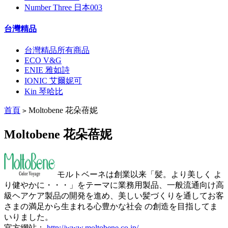
Number Three 日本003
台灣精品
台灣精品所有商品
ECO V&G
ENIE 雅如詩
IONIC 艾爾妮可
Kin 琴哈比
首頁
Moltobene 花朵蓓妮
>
Moltobene 花朵蓓妮
モルトベーネは創業以来「髪。より美しく よ
り健やかに・・・」をテーマに業務用製品、一般流通向け高
級ヘアケア製品の開発を進め、美しい髪づくりを通してお客
さまの満足から生まれる心豊かな社会 の創造を目指してま
いりました。
官方網站：
http://www.moltobene.co.jp/