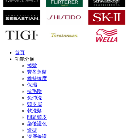
首頁
功能分類
掉髮
豐盈蓬鬆
維持捲度
保濕
抗毛躁
免沖洗
頭皮屑
乾洗髮
問題頭皮
染後護色
造型
深層修護