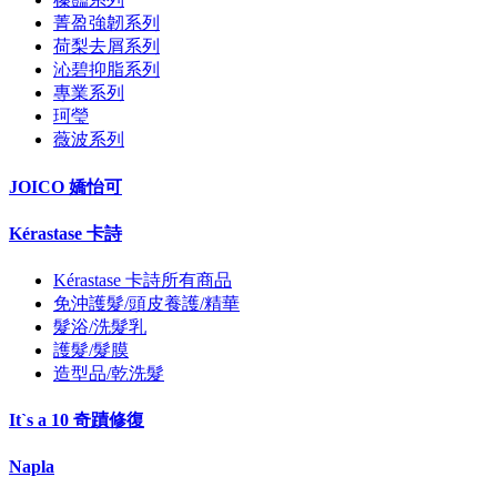
菁盈強韌系列
荷梨去屑系列
沁碧抑脂系列
專業系列
珂瑩
薇波系列
JOICO 嬌怡可
Kérastase 卡詩
Kérastase 卡詩所有商品
免沖護髮/頭皮養護/精華
髮浴/洗髮乳
護髮/髮膜
造型品/乾洗髮
It`s a 10 奇蹟修復
Napla