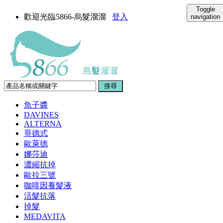
Toggle
歡迎光臨5866-烏髮溜溜
登入
navigation
魚子醬
DAVINES
ALTERNA
哥德式
歐萊德
娜莎迪
濃縮抗掉
歐拉三號
咖啡因養髮液
活髮抗落
掉髮
MEDAVITA