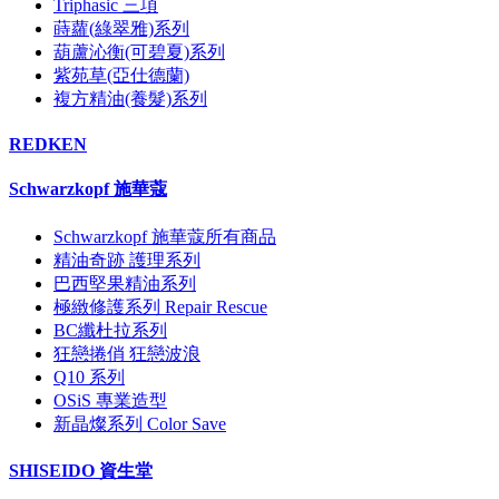
Triphasic 三項
蒔蘿(綠翠雅)系列
葫蘆沁衡(可碧夏)系列
紫苑草(亞仕德蘭)
複方精油(養髮)系列
REDKEN
Schwarzkopf 施華蔻
Schwarzkopf 施華蔻所有商品
精油奇跡 護理系列
巴西堅果精油系列
極緻修護系列 Repair Rescue
BC纖杜拉系列
狂戀捲俏 狂戀波浪
Q10 系列
OSiS 專業造型
新晶燦系列 Color Save
SHISEIDO 資生堂