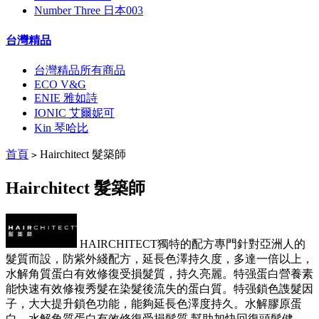
Number Three 日本003
台灣精品
台灣精品所有商品
ECO V&G
ENIE 雅如詩
IONIC 艾爾妮可
Kin 琴哈比
首頁
Hairchitect 髮築師
>
Hairchitect 髮築師
HAIRCHITECT獨特的配方專門針對亞洲人的
髮質而設，防紫外綫配方，延長色澤持久度，多達一倍以上，
水解角質蛋白有效修復受損髮質，持久亮麗。特强蛋白營養素
能快速有效修複秀髮在染髮後流失的蛋白質。特强鎖色謢髮因
子，大大提升鎖色功能，能夠延長色澤度持久。水解膠原蛋
白，水解角質蛋白有效修復受損髮質,幫助加快回復頭髮健