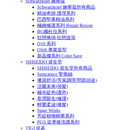
Schwarzkopf 施華蔻
Schwarzkopf 施華蔻所有商品
精油奇跡 護理系列
巴西堅果精油系列
極緻修護系列 Repair Rescue
BC纖杜拉系列
狂戀捲俏 狂戀波浪
Q10 系列
OSiS 專業造型
新晶燦系列 Color Save
SHISEIDO 資生堂
SHISEIDO 資生堂所有商品
Senscience 聖善絲
優源舒活(芳泉調理/問題頭皮)
活耀未來(掉髮)
極光綻色(護色)
盈潤新生(修護)
輕縈柔波(捲髮)
Stage Works
芳緹植物精華系列
PGS 染燙後洗護系列
TIGI 提碁