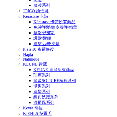
薇波系列
JOICO 嬌怡可
Kérastase 卡詩
Kérastase 卡詩所有商品
免沖護髮/頭皮養護/精華
髮浴/洗髮乳
護髮/髮膜
造型品/乾洗髮
It`s a 10 奇蹟修復
Napla
Natulique
KEUNE 肯葳
KEUNE 肯葳所有商品
理療系列
頂級SO PURE植粹系列
潮男系列
造型系列
經典洗護系列
混搭風系列
Keyra 奇拉
KIEHLS 契爾氏