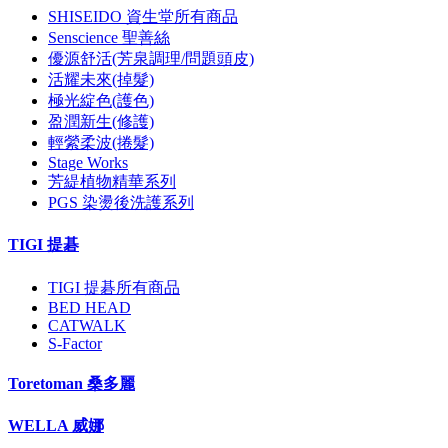
SHISEIDO 資生堂所有商品
Senscience 聖善絲
優源舒活(芳泉調理/問題頭皮)
活耀未來(掉髮)
極光綻色(護色)
盈潤新生(修護)
輕縈柔波(捲髮)
Stage Works
芳緹植物精華系列
PGS 染燙後洗護系列
TIGI 提碁
TIGI 提碁所有商品
BED HEAD
CATWALK
S-Factor
Toretoman 桑多麗
WELLA 威娜