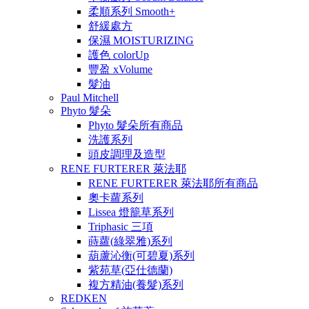
柔順系列 Smooth+
舒緩處方
保濕 MOISTURIZING
護色 colorUp
豐盈 xVolume
髮油
Paul Mitchell
Phyto 髮朵
Phyto 髮朵所有商品
洗護系列
頭皮調理及造型
RENE FURTERER 萊法耶
RENE FURTERER 萊法耶所有商品
奧卡蘿系列
Lissea 燈籠草系列
Triphasic 三項
蒔蘿(綠翠雅)系列
葫蘆沁衡(可碧夏)系列
紫苑草(亞仕德蘭)
複方精油(養髮)系列
REDKEN