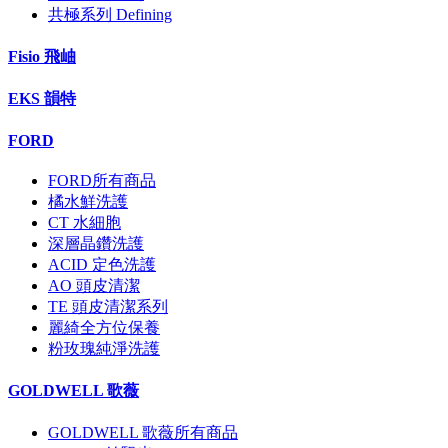
共極系列 Defining
Fisio 飛岫
EKS 韻特
FORD
FORD所有商品
橘水鮮洗護
CT 水細胞
深層晶鑽洗護
ACID 定色洗護
AO 頭皮清潔
TE 頭皮清潔系列
麗綺全方位保養
粉玫瑰純淨洗護
GOLDWELL 歌薇
GOLDWELL 歌薇所有商品