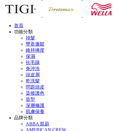
首頁
功能分類
掉髮
豐盈蓬鬆
維持捲度
保濕
抗毛躁
免沖洗
頭皮屑
乾洗髮
問題頭皮
染後護色
造型
深層修護
肌膚保養
品牌分類
ABBA 凱蔚
AMERICAN CREW