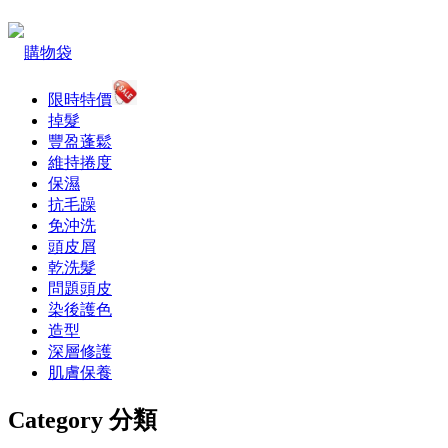
購物袋
限時特價
掉髮
豐盈蓬鬆
維持捲度
保濕
抗毛躁
免沖洗
頭皮屑
乾洗髮
問題頭皮
染後護色
造型
深層修護
肌膚保養
Category 分類