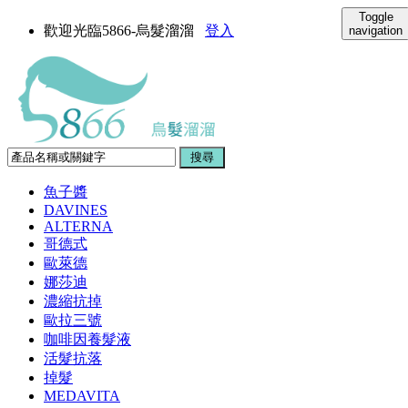
Toggle
歡迎光臨5866-烏髮溜溜
登入
navigation
魚子醬
DAVINES
ALTERNA
哥德式
歐萊德
娜莎迪
濃縮抗掉
歐拉三號
咖啡因養髮液
活髮抗落
掉髮
MEDAVITA