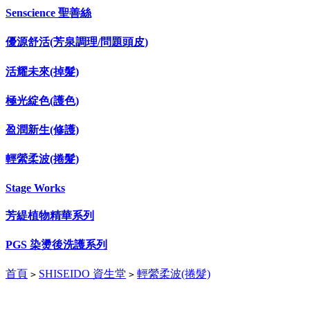
Senscience 聖善絲
優源舒活(芳泉調理/問題頭皮)
活耀未來(掉髮)
極光綻色(護色)
盈潤新生(修護)
輕縈柔波(捲髮)
Stage Works
芳緹植物精華系列
PGS 染燙後洗護系列
首頁
SHISEIDO 資生堂
輕縈柔波(捲髮)
>
>