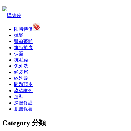
購物袋
限時特價
掉髮
豐盈蓬鬆
維持捲度
保濕
抗毛躁
免沖洗
頭皮屑
乾洗髮
問題頭皮
染後護色
造型
深層修護
肌膚保養
Category 分類