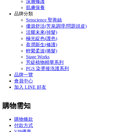
深層修護
肌膚保養
品牌分類
Senscience 聖善絲
優源舒活(芳泉調理/問題頭皮)
活耀未來(掉髮)
極光綻色(護色)
盈潤新生(修護)
輕縈柔波(捲髮)
Stage Works
芳緹植物精華系列
PGS 染燙後洗護系列
品牌一覽
會員中心
加入 LINE 好友
購物需知
購物條款
付款方式
VIP優惠