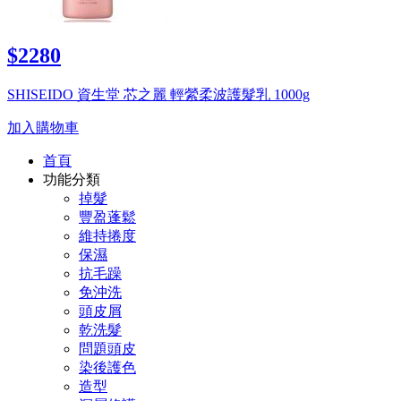
$2280
SHISEIDO 資生堂 芯之麗 輕縈柔波護髮乳 1000g
加入購物車
首頁
功能分類
掉髮
豐盈蓬鬆
維持捲度
保濕
抗毛躁
免沖洗
頭皮屑
乾洗髮
問題頭皮
染後護色
造型