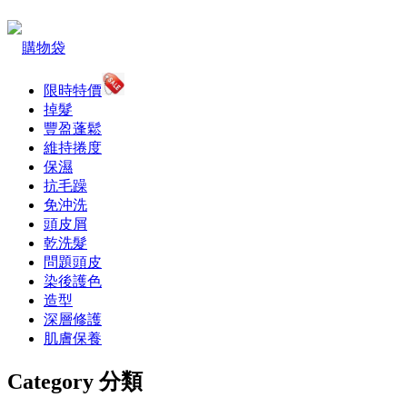
購物袋
限時特價
掉髮
豐盈蓬鬆
維持捲度
保濕
抗毛躁
免沖洗
頭皮屑
乾洗髮
問題頭皮
染後護色
造型
深層修護
肌膚保養
Category 分類