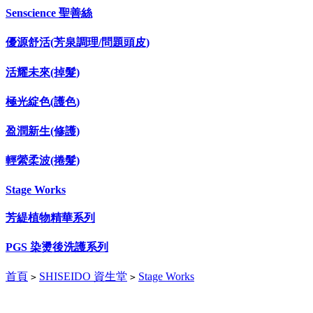
Senscience 聖善絲
優源舒活(芳泉調理/問題頭皮)
活耀未來(掉髮)
極光綻色(護色)
盈潤新生(修護)
輕縈柔波(捲髮)
Stage Works
芳緹植物精華系列
PGS 染燙後洗護系列
首頁
SHISEIDO 資生堂
Stage Works
>
>