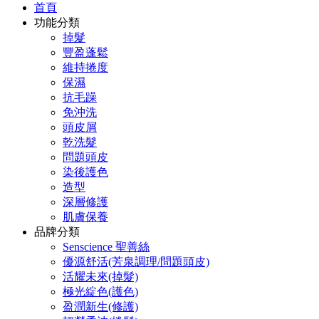
首頁
功能分類
掉髮
豐盈蓬鬆
維持捲度
保濕
抗毛躁
免沖洗
頭皮屑
乾洗髮
問題頭皮
染後護色
造型
深層修護
肌膚保養
品牌分類
Senscience 聖善絲
優源舒活(芳泉調理/問題頭皮)
活耀未來(掉髮)
極光綻色(護色)
盈潤新生(修護)