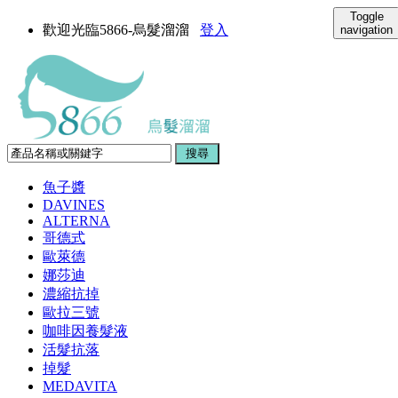
Toggle
歡迎光臨5866-烏髮溜溜
登入
navigation
魚子醬
DAVINES
ALTERNA
哥德式
歐萊德
娜莎迪
濃縮抗掉
歐拉三號
咖啡因養髮液
活髮抗落
掉髮
MEDAVITA