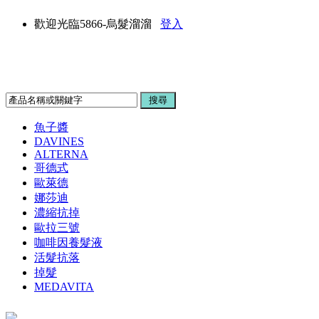
歡迎光臨5866-烏髮溜溜
登入
魚子醬
DAVINES
ALTERNA
哥德式
歐萊德
娜莎迪
濃縮抗掉
歐拉三號
咖啡因養髮液
活髮抗落
掉髮
MEDAVITA