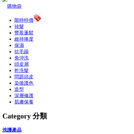
購物袋
限時特價
掉髮
豐盈蓬鬆
維持捲度
保濕
抗毛躁
免沖洗
頭皮屑
乾洗髮
問題頭皮
染後護色
造型
深層修護
肌膚保養
Category 分類
洗護產品