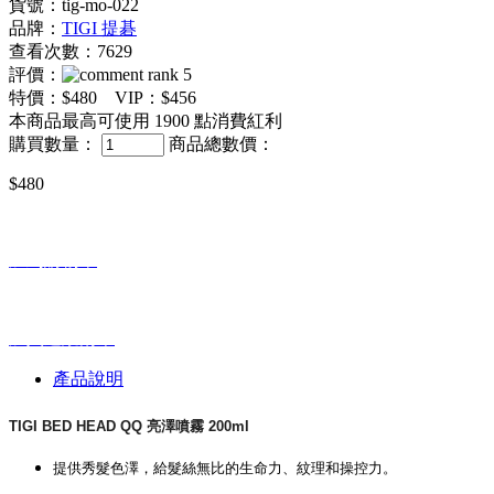
貨號：tig-mo-022
品牌：
TIGI 提碁
查看次數：7629
評價：
特價：
$480
VIP：
$456
本商品最高可使用
1900
點消費紅利
購買數量：
商品總數價：
$480
加到購物車
加入追蹤清單
產品說明
TIGI BED HEAD QQ 亮澤噴霧 200ml
提供秀髮色澤，給髮絲無比的生命力、紋理和操控力。