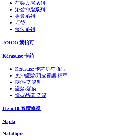
荷梨去屑系列
沁碧抑脂系列
專業系列
珂瑩
薇波系列
JOICO 嬌怡可
Kérastase 卡詩
Kérastase 卡詩所有商品
免沖護髮/頭皮養護/精華
髮浴/洗髮乳
護髮/髮膜
造型品/乾洗髮
It`s a 10 奇蹟修復
Napla
Natulique