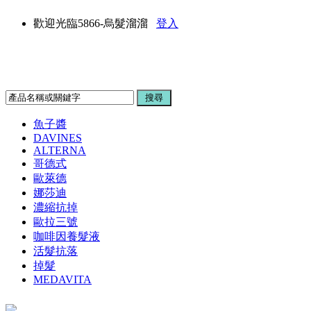
歡迎光臨5866-烏髮溜溜
登入
魚子醬
DAVINES
ALTERNA
哥德式
歐萊德
娜莎迪
濃縮抗掉
歐拉三號
咖啡因養髮液
活髮抗落
掉髮
MEDAVITA