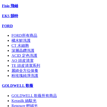
Fisio 飛岫
EKS 韻特
FORD
FORD所有商品
橘水鮮洗護
CT 水細胞
深層晶鑽洗護
ACID 定色洗護
AO 頭皮清潔
TE 頭皮清潔系列
麗綺全方位保養
粉玫瑰純淨洗護
GOLDWELL 歌薇
GOLDWELL 歌薇所有商品
Kerasilk 絲馭光
Repower 輕絨光