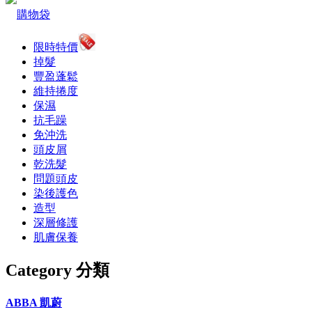
購物袋
限時特價
掉髮
豐盈蓬鬆
維持捲度
保濕
抗毛躁
免沖洗
頭皮屑
乾洗髮
問題頭皮
染後護色
造型
深層修護
肌膚保養
Category 分類
ABBA 凱蔚