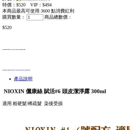
特價：
$520
VIP：
$494
本商品最高可使用
3600
點消費紅利
購買數量：
商品總數價：
$520
加到購物車
加入追蹤清單
產品說明
NIOXIN 儷康絲 賦活#6 頭皮潔淨露 300ml
適用 粗硬髮/稀疏髮 染後受損