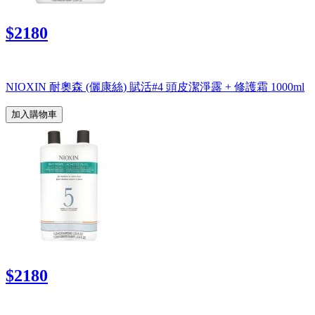
$2180
NIOXIN 耐奧森 (儷康絲) 賦活#4 頭皮潔淨露 + 修護霜 1000ml
加入購物車
$2180