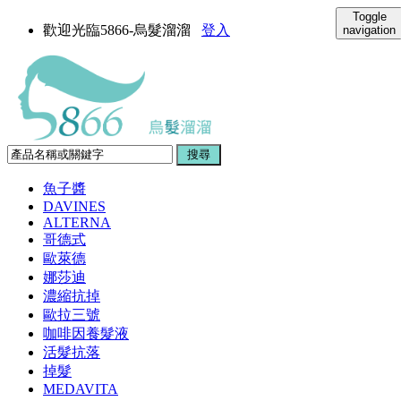
Toggle
歡迎光臨5866-烏髮溜溜
登入
navigation
魚子醬
DAVINES
ALTERNA
哥德式
歐萊德
娜莎迪
濃縮抗掉
歐拉三號
咖啡因養髮液
活髮抗落
掉髮
MEDAVITA