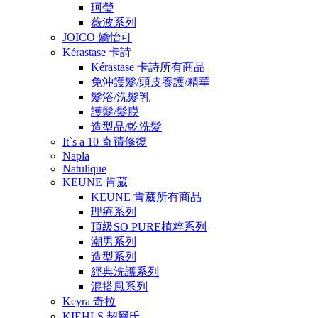
珂瑩
薇波系列
JOICO 嬌怡可
Kérastase 卡詩
Kérastase 卡詩所有商品
免沖護髮/頭皮養護/精華
髮浴/洗髮乳
護髮/髮膜
造型品/乾洗髮
It`s a 10 奇蹟修復
Napla
Natulique
KEUNE 肯葳
KEUNE 肯葳所有商品
理療系列
頂級SO PURE植粹系列
潮男系列
造型系列
經典洗護系列
混搭風系列
Keyra 奇拉
KIEHLS 契爾氏