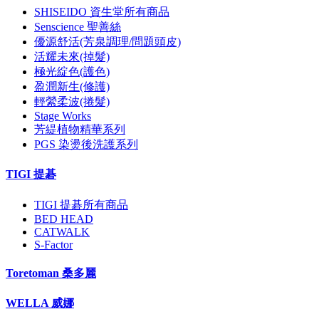
SHISEIDO 資生堂所有商品
Senscience 聖善絲
優源舒活(芳泉調理/問題頭皮)
活耀未來(掉髮)
極光綻色(護色)
盈潤新生(修護)
輕縈柔波(捲髮)
Stage Works
芳緹植物精華系列
PGS 染燙後洗護系列
TIGI 提碁
TIGI 提碁所有商品
BED HEAD
CATWALK
S-Factor
Toretoman 桑多麗
WELLA 威娜