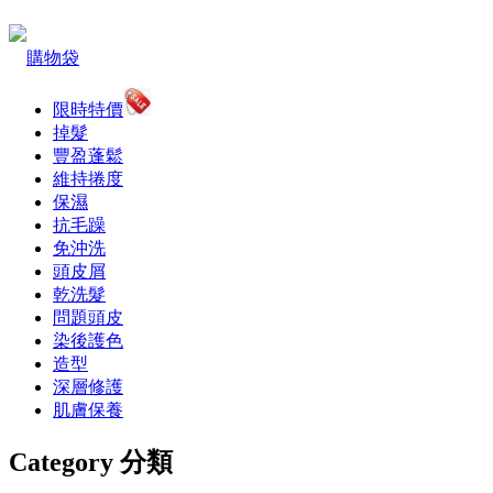
購物袋
限時特價
掉髮
豐盈蓬鬆
維持捲度
保濕
抗毛躁
免沖洗
頭皮屑
乾洗髮
問題頭皮
染後護色
造型
深層修護
肌膚保養
Category 分類