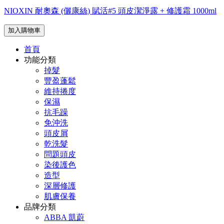
NIOXIN 耐奧森 (儷康絲) 賦活#5 頭皮潔淨露 + 修護霜 1000ml
加入購物車
首頁
功能分類
掉髮
豐盈蓬鬆
維持捲度
保濕
抗毛躁
免沖洗
頭皮屑
乾洗髮
問題頭皮
染後護色
造型
深層修護
肌膚保養
品牌分類
ABBA 凱蔚