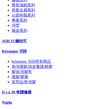
菁盈強韌系列
荷梨去屑系列
沁碧抑脂系列
專業系列
珂瑩
薇波系列
JOICO 嬌怡可
Kérastase 卡詩
Kérastase 卡詩所有商品
免沖護髮/頭皮養護/精華
髮浴/洗髮乳
護髮/髮膜
造型品/乾洗髮
It`s a 10 奇蹟修復
Napla