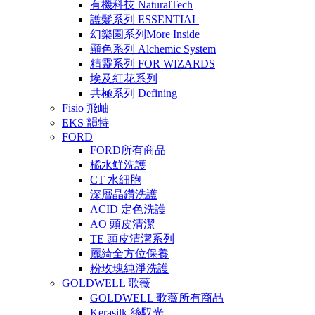
有機科技 NaturalTech
護髮系列 ESSENTIAL
幻樂園系列More Inside
顯色系列 Alchemic System
精靈系列 FOR WIZARDS
埃及紅花系列
共極系列 Defining
Fisio 飛岫
EKS 韻特
FORD
FORD所有商品
橘水鮮洗護
CT 水細胞
深層晶鑽洗護
ACID 定色洗護
AO 頭皮清潔
TE 頭皮清潔系列
麗綺全方位保養
粉玫瑰純淨洗護
GOLDWELL 歌薇
GOLDWELL 歌薇所有商品
Kerasilk 絲馭光