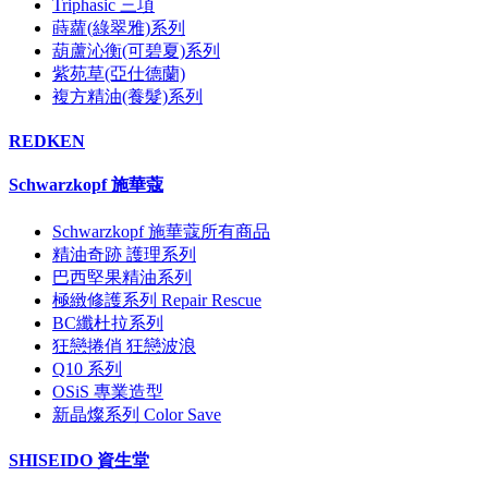
Triphasic 三項
蒔蘿(綠翠雅)系列
葫蘆沁衡(可碧夏)系列
紫苑草(亞仕德蘭)
複方精油(養髮)系列
REDKEN
Schwarzkopf 施華蔻
Schwarzkopf 施華蔻所有商品
精油奇跡 護理系列
巴西堅果精油系列
極緻修護系列 Repair Rescue
BC纖杜拉系列
狂戀捲俏 狂戀波浪
Q10 系列
OSiS 專業造型
新晶燦系列 Color Save
SHISEIDO 資生堂