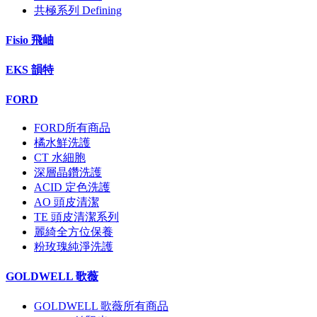
共極系列 Defining
Fisio 飛岫
EKS 韻特
FORD
FORD所有商品
橘水鮮洗護
CT 水細胞
深層晶鑽洗護
ACID 定色洗護
AO 頭皮清潔
TE 頭皮清潔系列
麗綺全方位保養
粉玫瑰純淨洗護
GOLDWELL 歌薇
GOLDWELL 歌薇所有商品