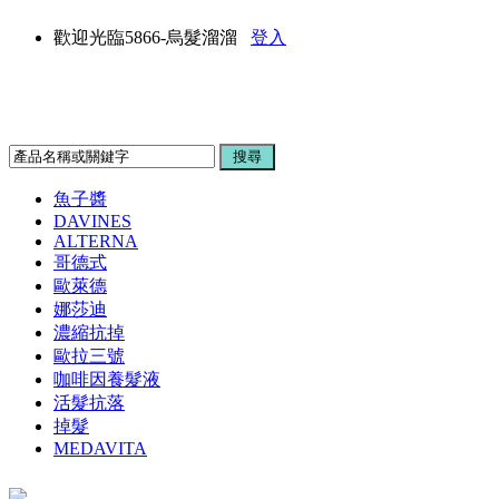
歡迎光臨5866-烏髮溜溜
登入
魚子醬
DAVINES
ALTERNA
哥德式
歐萊德
娜莎迪
濃縮抗掉
歐拉三號
咖啡因養髮液
活髮抗落
掉髮
MEDAVITA