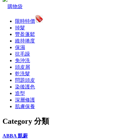
購物袋
限時特價
掉髮
豐盈蓬鬆
維持捲度
保濕
抗毛躁
免沖洗
頭皮屑
乾洗髮
問題頭皮
染後護色
造型
深層修護
肌膚保養
Category 分類
ABBA 凱蔚