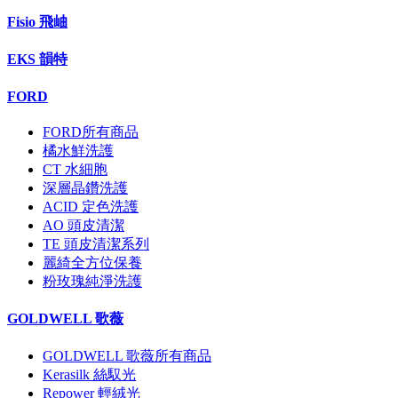
Fisio 飛岫
EKS 韻特
FORD
FORD所有商品
橘水鮮洗護
CT 水細胞
深層晶鑽洗護
ACID 定色洗護
AO 頭皮清潔
TE 頭皮清潔系列
麗綺全方位保養
粉玫瑰純淨洗護
GOLDWELL 歌薇
GOLDWELL 歌薇所有商品
Kerasilk 絲馭光
Repower 輕絨光