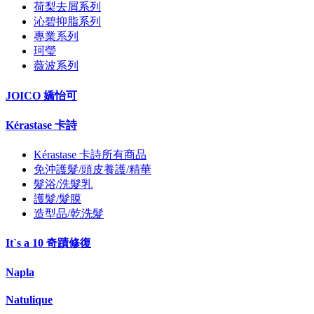
荷梨去屑系列
沁碧抑脂系列
專業系列
珂瑩
薇波系列
JOICO 嬌怡可
Kérastase 卡詩
Kérastase 卡詩所有商品
免沖護髮/頭皮養護/精華
髮浴/洗髮乳
護髮/髮膜
造型品/乾洗髮
It`s a 10 奇蹟修復
Napla
Natulique