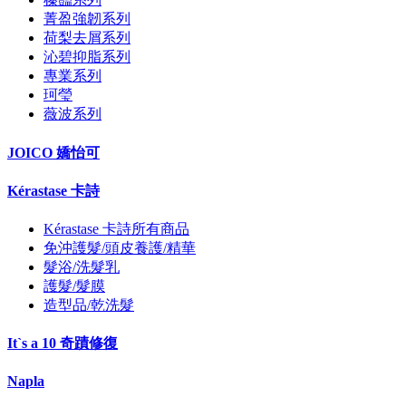
菁盈強韌系列
荷梨去屑系列
沁碧抑脂系列
專業系列
珂瑩
薇波系列
JOICO 嬌怡可
Kérastase 卡詩
Kérastase 卡詩所有商品
免沖護髮/頭皮養護/精華
髮浴/洗髮乳
護髮/髮膜
造型品/乾洗髮
It`s a 10 奇蹟修復
Napla