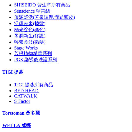
SHISEIDO 資生堂所有商品
Senscience 聖善絲
優源舒活(芳泉調理/問題頭皮)
活耀未來(掉髮)
極光綻色(護色)
盈潤新生(修護)
輕縈柔波(捲髮)
Stage Works
芳緹植物精華系列
PGS 染燙後洗護系列
TIGI 提碁
TIGI 提碁所有商品
BED HEAD
CATWALK
S-Factor
Toretoman 桑多麗
WELLA 威娜