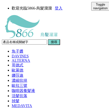
Toggle
歡迎光臨5866-烏髮溜溜
登入
navigation
魚子醬
DAVINES
ALTERNA
哥德式
歐萊德
娜莎迪
濃縮抗掉
歐拉三號
咖啡因養髮液
活髮抗落
掉髮
MEDAVITA