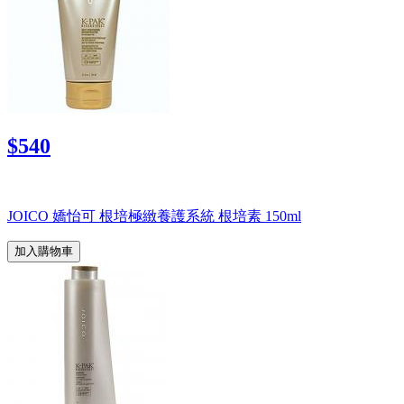
$540
JOICO 嬌怡可 根培極緻養護系統 根培素 150ml
加入購物車