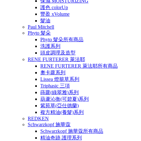
保濕 MOISTURIZING
護色 colorUp
豐盈 xVolume
髮油
Paul Mitchell
Phyto 髮朵
Phyto 髮朵所有商品
洗護系列
頭皮調理及造型
RENE FURTERER 萊法耶
RENE FURTERER 萊法耶所有商品
奧卡蘿系列
Lissea 燈籠草系列
Triphasic 三項
蒔蘿(綠翠雅)系列
葫蘆沁衡(可碧夏)系列
紫苑草(亞仕德蘭)
複方精油(養髮)系列
REDKEN
Schwarzkopf 施華蔻
Schwarzkopf 施華蔻所有商品
精油奇跡 護理系列