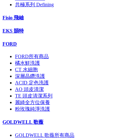
共極系列 Defining
Fisio 飛岫
EKS 韻特
FORD
FORD所有商品
橘水鮮洗護
CT 水細胞
深層晶鑽洗護
ACID 定色洗護
AO 頭皮清潔
TE 頭皮清潔系列
麗綺全方位保養
粉玫瑰純淨洗護
GOLDWELL 歌薇
GOLDWELL 歌薇所有商品