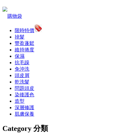
購物袋
限時特價
掉髮
豐盈蓬鬆
維持捲度
保濕
抗毛躁
免沖洗
頭皮屑
乾洗髮
問題頭皮
染後護色
造型
深層修護
肌膚保養
Category 分類