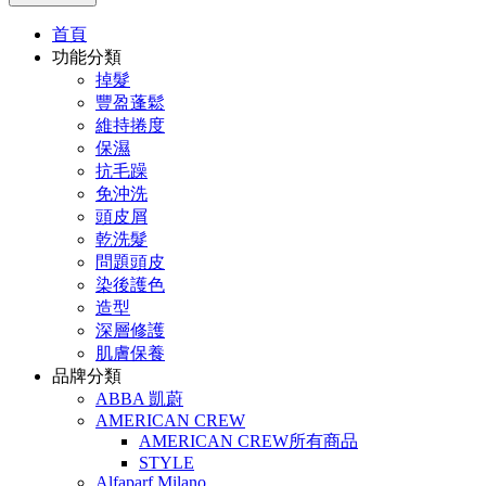
首頁
功能分類
掉髮
豐盈蓬鬆
維持捲度
保濕
抗毛躁
免沖洗
頭皮屑
乾洗髮
問題頭皮
染後護色
造型
深層修護
肌膚保養
品牌分類
ABBA 凱蔚
AMERICAN CREW
AMERICAN CREW所有商品
STYLE
Alfaparf Milano