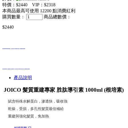
特價：
$2440
VIP：
$2318
本商品最高可使用
12200
點消費紅利
購買數量：
商品總數價：
$2440
加到購物車
加入追蹤清單
產品說明
JOICO 髮質重建專家 胜肽導引素 1000ml (根培素)
賦含特殊水解蛋白，滲透快，吸收強
乾燥，受損，多孔性髮質最佳補給
重建與強化髮質，免加熱