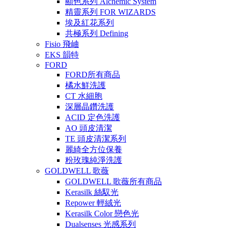
顯色系列 Alchemic System
精靈系列 FOR WIZARDS
埃及紅花系列
共極系列 Defining
Fisio 飛岫
EKS 韻特
FORD
FORD所有商品
橘水鮮洗護
CT 水細胞
深層晶鑽洗護
ACID 定色洗護
AO 頭皮清潔
TE 頭皮清潔系列
麗綺全方位保養
粉玫瑰純淨洗護
GOLDWELL 歌薇
GOLDWELL 歌薇所有商品
Kerasilk 絲馭光
Repower 輕絨光
Kerasilk Color 戀色光
Dualsenses 光感系列