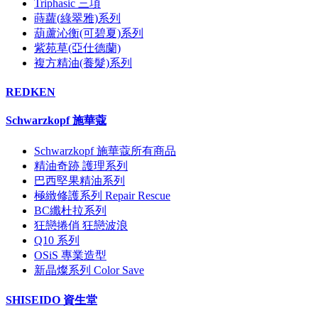
Triphasic 三項
蒔蘿(綠翠雅)系列
葫蘆沁衡(可碧夏)系列
紫苑草(亞仕德蘭)
複方精油(養髮)系列
REDKEN
Schwarzkopf 施華蔻
Schwarzkopf 施華蔻所有商品
精油奇跡 護理系列
巴西堅果精油系列
極緻修護系列 Repair Rescue
BC纖杜拉系列
狂戀捲俏 狂戀波浪
Q10 系列
OSiS 專業造型
新晶燦系列 Color Save
SHISEIDO 資生堂