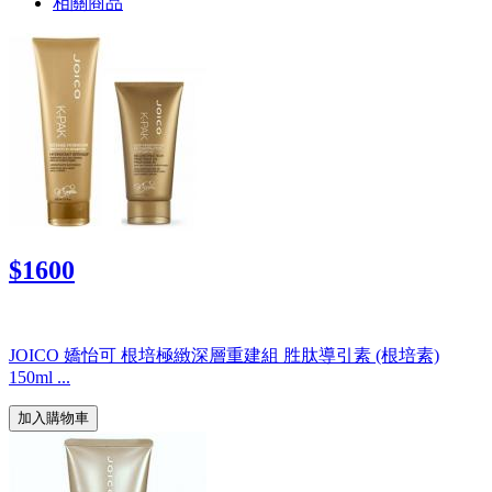
相關商品
$1600
JOICO 嬌怡可 根培極緻深層重建組 胜肽導引素 (根培素)
150ml ...
加入購物車