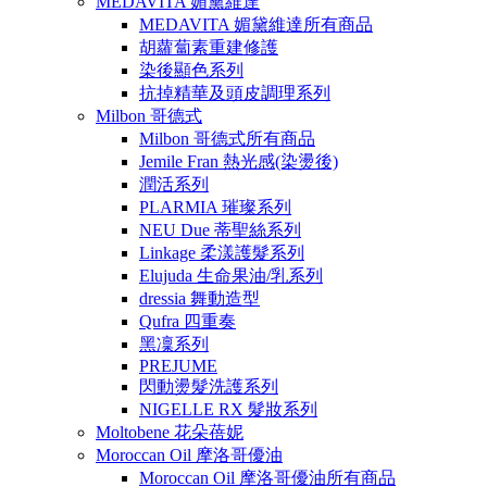
MEDAVITA 媚黛維達
MEDAVITA 媚黛維達所有商品
胡蘿蔔素重建修護
染後顯色系列
抗掉精華及頭皮調理系列
Milbon 哥德式
Milbon 哥德式所有商品
Jemile Fran 熱光感(染燙後)
潤活系列
PLARMIA 璀璨系列
NEU Due 蒂聖絲系列
Linkage 柔漾護髮系列
Elujuda 生命果油/乳系列
dressia 舞動造型
Qufra 四重奏
黑凜系列
PREJUME
閃動燙髮洗護系列
NIGELLE RX 髮妝系列
Moltobene 花朵蓓妮
Moroccan Oil 摩洛哥優油
Moroccan Oil 摩洛哥優油所有商品