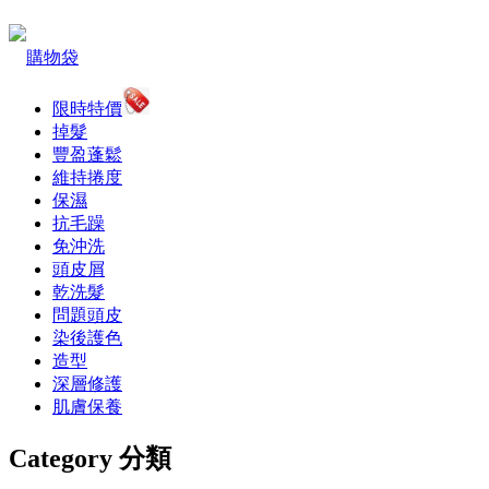
購物袋
限時特價
掉髮
豐盈蓬鬆
維持捲度
保濕
抗毛躁
免沖洗
頭皮屑
乾洗髮
問題頭皮
染後護色
造型
深層修護
肌膚保養
Category 分類