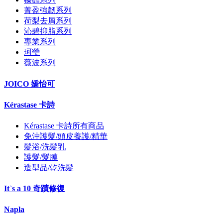
菁盈強韌系列
荷梨去屑系列
沁碧抑脂系列
專業系列
珂瑩
薇波系列
JOICO 嬌怡可
Kérastase 卡詩
Kérastase 卡詩所有商品
免沖護髮/頭皮養護/精華
髮浴/洗髮乳
護髮/髮膜
造型品/乾洗髮
It`s a 10 奇蹟修復
Napla