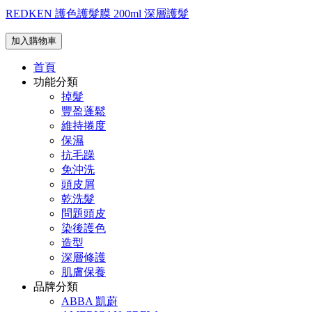
REDKEN 護色護髮膜 200ml 深層護髮
加入購物車
首頁
功能分類
掉髮
豐盈蓬鬆
維持捲度
保濕
抗毛躁
免沖洗
頭皮屑
乾洗髮
問題頭皮
染後護色
造型
深層修護
肌膚保養
品牌分類
ABBA 凱蔚