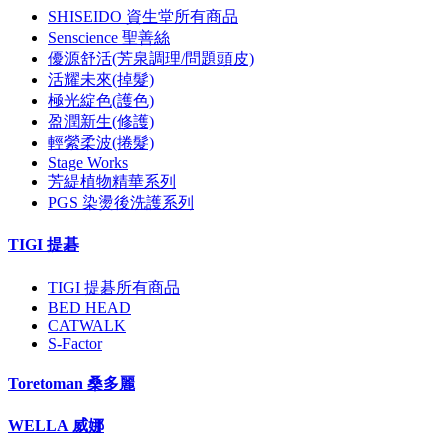
SHISEIDO 資生堂所有商品
Senscience 聖善絲
優源舒活(芳泉調理/問題頭皮)
活耀未來(掉髮)
極光綻色(護色)
盈潤新生(修護)
輕縈柔波(捲髮)
Stage Works
芳緹植物精華系列
PGS 染燙後洗護系列
TIGI 提碁
TIGI 提碁所有商品
BED HEAD
CATWALK
S-Factor
Toretoman 桑多麗
WELLA 威娜