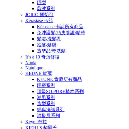
珂瑩
薇波系列
JOICO 嬌怡可
Kérastase 卡詩
Kérastase 卡詩所有商品
免沖護髮/頭皮養護/精華
髮浴/洗髮乳
護髮/髮膜
造型品/乾洗髮
It`s a 10 奇蹟修復
Napla
Natulique
KEUNE 肯葳
KEUNE 肯葳所有商品
理療系列
頂級SO PURE植粹系列
潮男系列
造型系列
經典洗護系列
混搭風系列
Keyra 奇拉
KIEHLS 契爾氏