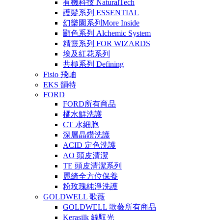
有機科技 NaturalTech
護髮系列 ESSENTIAL
幻樂園系列More Inside
顯色系列 Alchemic System
精靈系列 FOR WIZARDS
埃及紅花系列
共極系列 Defining
Fisio 飛岫
EKS 韻特
FORD
FORD所有商品
橘水鮮洗護
CT 水細胞
深層晶鑽洗護
ACID 定色洗護
AO 頭皮清潔
TE 頭皮清潔系列
麗綺全方位保養
粉玫瑰純淨洗護
GOLDWELL 歌薇
GOLDWELL 歌薇所有商品
Kerasilk 絲馭光