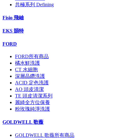
共極系列 Defining
Fisio 飛岫
EKS 韻特
FORD
FORD所有商品
橘水鮮洗護
CT 水細胞
深層晶鑽洗護
ACID 定色洗護
AO 頭皮清潔
TE 頭皮清潔系列
麗綺全方位保養
粉玫瑰純淨洗護
GOLDWELL 歌薇
GOLDWELL 歌薇所有商品