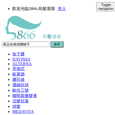
Toggle
歡迎光臨5866-烏髮溜溜
登入
navigation
魚子醬
DAVINES
ALTERNA
哥德式
歐萊德
娜莎迪
濃縮抗掉
歐拉三號
咖啡因養髮液
活髮抗落
掉髮
MEDAVITA