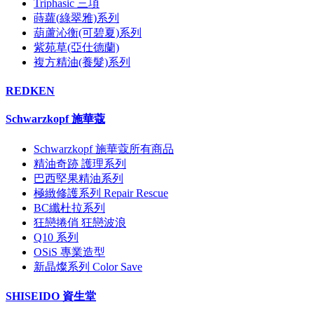
Triphasic 三項
蒔蘿(綠翠雅)系列
葫蘆沁衡(可碧夏)系列
紫苑草(亞仕德蘭)
複方精油(養髮)系列
REDKEN
Schwarzkopf 施華蔻
Schwarzkopf 施華蔻所有商品
精油奇跡 護理系列
巴西堅果精油系列
極緻修護系列 Repair Rescue
BC纖杜拉系列
狂戀捲俏 狂戀波浪
Q10 系列
OSiS 專業造型
新晶燦系列 Color Save
SHISEIDO 資生堂