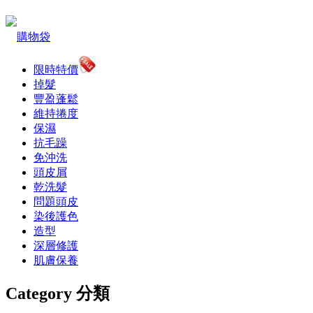
購物袋
限時特價
掉髮
豐盈蓬鬆
維持捲度
保濕
抗毛躁
免沖洗
頭皮屑
乾洗髮
問題頭皮
染後護色
造型
深層修護
肌膚保養
Category 分類