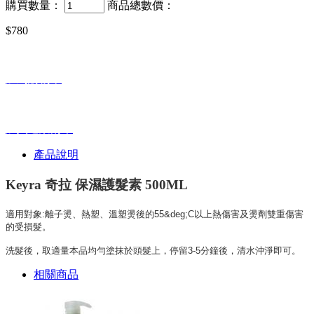
購買數量：
商品總數價：
$780
加到購物車
加入追蹤清單
產品說明
Keyra 奇拉 保濕護髮素 500ML
適用對象:離子燙、熱塑、溫塑燙後的55&deg;C以上熱傷害及燙劑雙重傷害
的受損髮
。
洗髮後，取適量本品均勻塗抹於頭髮上，停留3-5分鐘後，清水沖淨即可。
相關商品