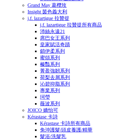
Grand May 葛欖玫
Insight 茵色義大利
j.f. lazartigue 拉贊提
j.f. lazartigue 拉贊提所有商品
沛絲永遠21
席巴女王系列
皇家賦活奇蹟
鎖伊柔系列
蜜頌系列
榛豔系列
菁盈強韌系列
荷梨去屑系列
沁碧抑脂系列
專業系列
珂瑩
薇波系列
JOICO 嬌怡可
Kérastase 卡詩
Kérastase 卡詩所有商品
免沖護髮/頭皮養護/精華
髮浴/洗髮乳