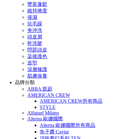
豐盈蓬鬆
維持捲度
保濕
抗毛躁
免沖洗
頭皮屑
乾洗髮
問題頭皮
染後護色
造型
深層修護
肌膚保養
品牌分類
ABBA 凱蔚
AMERICAN CREW
AMERICAN CREW所有商品
STYLE
Alfaparf Milano
Alterna 歐娜國際
Alterna 歐娜國際所有商品
魚子醬 Caviar
頂級夢幻系列 TEN