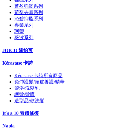
菁盈強韌系列
荷梨去屑系列
沁碧抑脂系列
專業系列
珂瑩
薇波系列
JOICO 嬌怡可
Kérastase 卡詩
Kérastase 卡詩所有商品
免沖護髮/頭皮養護/精華
髮浴/洗髮乳
護髮/髮膜
造型品/乾洗髮
It`s a 10 奇蹟修復
Napla