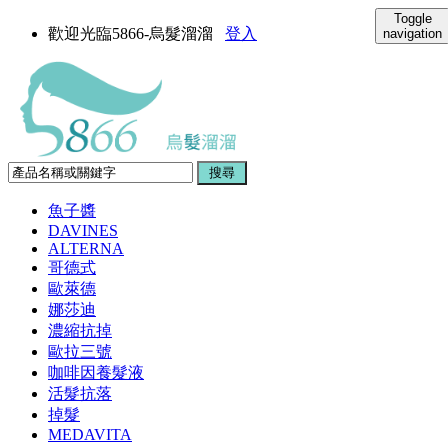
Toggle
歡迎光臨5866-烏髮溜溜
登入
navigation
魚子醬
DAVINES
ALTERNA
哥德式
歐萊德
娜莎迪
濃縮抗掉
歐拉三號
咖啡因養髮液
活髮抗落
掉髮
MEDAVITA