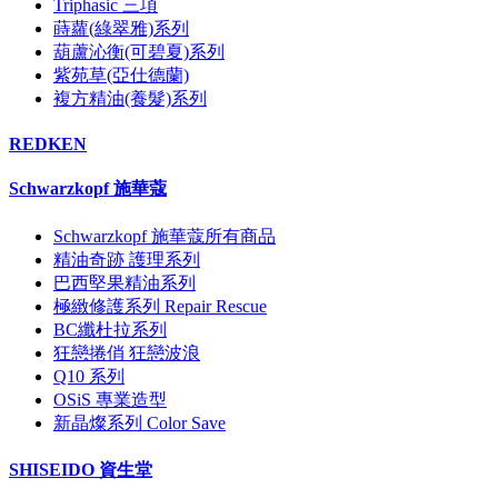
Triphasic 三項
蒔蘿(綠翠雅)系列
葫蘆沁衡(可碧夏)系列
紫苑草(亞仕德蘭)
複方精油(養髮)系列
REDKEN
Schwarzkopf 施華蔻
Schwarzkopf 施華蔻所有商品
精油奇跡 護理系列
巴西堅果精油系列
極緻修護系列 Repair Rescue
BC纖杜拉系列
狂戀捲俏 狂戀波浪
Q10 系列
OSiS 專業造型
新晶燦系列 Color Save
SHISEIDO 資生堂