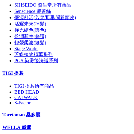
SHISEIDO 資生堂所有商品
Senscience 聖善絲
優源舒活(芳泉調理/問題頭皮)
活耀未來(掉髮)
極光綻色(護色)
盈潤新生(修護)
輕縈柔波(捲髮)
Stage Works
芳緹植物精華系列
PGS 染燙後洗護系列
TIGI 提碁
TIGI 提碁所有商品
BED HEAD
CATWALK
S-Factor
Toretoman 桑多麗
WELLA 威娜