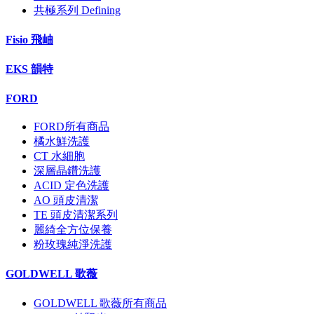
共極系列 Defining
Fisio 飛岫
EKS 韻特
FORD
FORD所有商品
橘水鮮洗護
CT 水細胞
深層晶鑽洗護
ACID 定色洗護
AO 頭皮清潔
TE 頭皮清潔系列
麗綺全方位保養
粉玫瑰純淨洗護
GOLDWELL 歌薇
GOLDWELL 歌薇所有商品