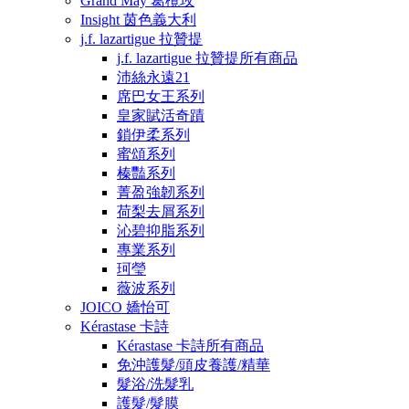
Grand May 葛欖玫
Insight 茵色義大利
j.f. lazartigue 拉贊提
j.f. lazartigue 拉贊提所有商品
沛絲永遠21
席巴女王系列
皇家賦活奇蹟
鎖伊柔系列
蜜頌系列
榛豔系列
菁盈強韌系列
荷梨去屑系列
沁碧抑脂系列
專業系列
珂瑩
薇波系列
JOICO 嬌怡可
Kérastase 卡詩
Kérastase 卡詩所有商品
免沖護髮/頭皮養護/精華
髮浴/洗髮乳
護髮/髮膜