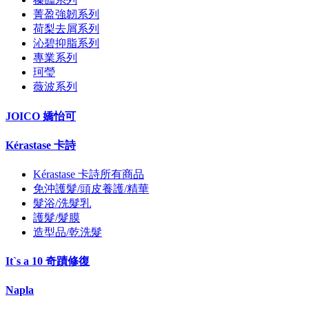
菁盈強韌系列
荷梨去屑系列
沁碧抑脂系列
專業系列
珂瑩
薇波系列
JOICO 嬌怡可
Kérastase 卡詩
Kérastase 卡詩所有商品
免沖護髮/頭皮養護/精華
髮浴/洗髮乳
護髮/髮膜
造型品/乾洗髮
It`s a 10 奇蹟修復
Napla