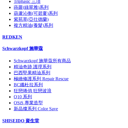
Triphasic 三項
蒔蘿(綠翠雅)系列
葫蘆沁衡(可碧夏)系列
紫苑草(亞仕德蘭)
複方精油(養髮)系列
REDKEN
Schwarzkopf 施華蔻
Schwarzkopf 施華蔻所有商品
精油奇跡 護理系列
巴西堅果精油系列
極緻修護系列 Repair Rescue
BC纖杜拉系列
狂戀捲俏 狂戀波浪
Q10 系列
OSiS 專業造型
新晶燦系列 Color Save
SHISEIDO 資生堂