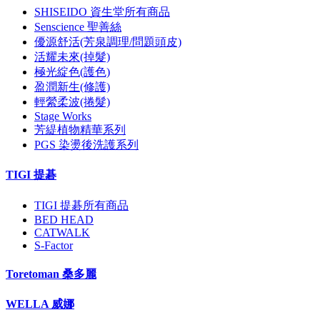
SHISEIDO 資生堂所有商品
Senscience 聖善絲
優源舒活(芳泉調理/問題頭皮)
活耀未來(掉髮)
極光綻色(護色)
盈潤新生(修護)
輕縈柔波(捲髮)
Stage Works
芳緹植物精華系列
PGS 染燙後洗護系列
TIGI 提碁
TIGI 提碁所有商品
BED HEAD
CATWALK
S-Factor
Toretoman 桑多麗
WELLA 威娜