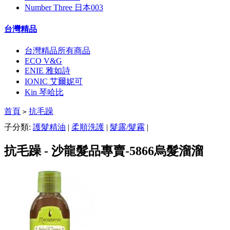
Number Three 日本003
台灣精品
台灣精品所有商品
ECO V&G
ENIE 雅如詩
IONIC 艾爾妮可
Kin 琴哈比
首頁
抗毛躁
>
子分類:
護髮精油
|
柔順洗護
|
髮露/髮霧
|
抗毛躁 - 沙龍髮品專賣-5866烏髮溜溜