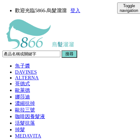
Toggle
歡迎光臨5866-烏髮溜溜
登入
navigation
魚子醬
DAVINES
ALTERNA
哥德式
歐萊德
娜莎迪
濃縮抗掉
歐拉三號
咖啡因養髮液
活髮抗落
掉髮
MEDAVITA