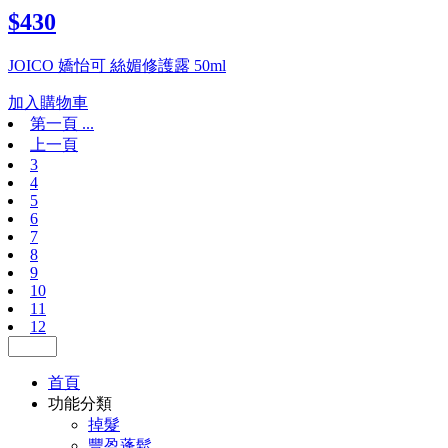
$430
JOICO 嬌怡可 絲媚修護露 50ml
加入購物車
第一頁 ...
上一頁
3
4
5
6
7
8
9
10
11
12
首頁
功能分類
掉髮
豐盈蓬鬆