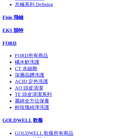
共極系列 Defining
Fisio 飛岫
EKS 韻特
FORD
FORD所有商品
橘水鮮洗護
CT 水細胞
深層晶鑽洗護
ACID 定色洗護
AO 頭皮清潔
TE 頭皮清潔系列
麗綺全方位保養
粉玫瑰純淨洗護
GOLDWELL 歌薇
GOLDWELL 歌薇所有商品