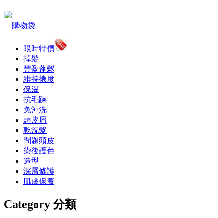
購物袋
限時特價
掉髮
豐盈蓬鬆
維持捲度
保濕
抗毛躁
免沖洗
頭皮屑
乾洗髮
問題頭皮
染後護色
造型
深層修護
肌膚保養
Category 分類