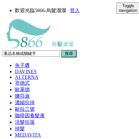
Toggle
歡迎光臨5866-烏髮溜溜
登入
navigation
魚子醬
DAVINES
ALTERNA
哥德式
歐萊德
娜莎迪
濃縮抗掉
歐拉三號
咖啡因養髮液
活髮抗落
掉髮
MEDAVITA