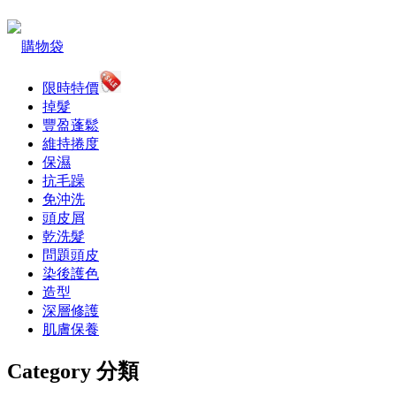
購物袋
限時特價
掉髮
豐盈蓬鬆
維持捲度
保濕
抗毛躁
免沖洗
頭皮屑
乾洗髮
問題頭皮
染後護色
造型
深層修護
肌膚保養
Category 分類