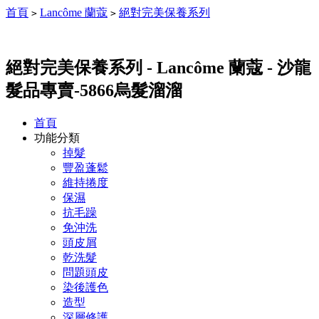
首頁
Lancôme 蘭蔻
絕對完美保養系列
>
>
絕對完美保養系列 - Lancôme 蘭蔻 - 沙龍
髮品專賣-5866烏髮溜溜
首頁
功能分類
掉髮
豐盈蓬鬆
維持捲度
保濕
抗毛躁
免沖洗
頭皮屑
乾洗髮
問題頭皮
染後護色
造型
深層修護