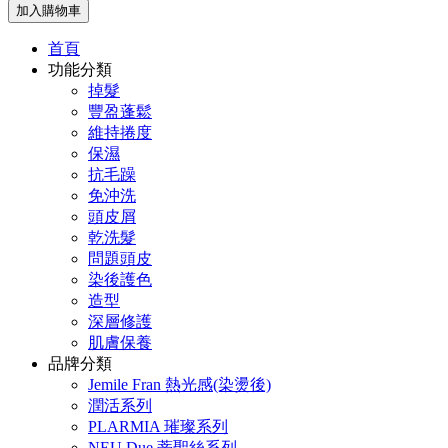
加入購物車
首頁
功能分類
掉髮
豐盈蓬鬆
維持捲度
保濕
抗毛躁
免沖洗
頭皮屑
乾洗髮
問題頭皮
染後護色
造型
深層修護
肌膚保養
品牌分類
Jemile Fran 熱光感(染燙後)
潤活系列
PLARMIA 璀璨系列
NEU Due 蒂聖絲系列