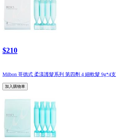
$210
Milbon 哥德式 柔漾護髮系列 第四劑 4 細軟髮 9g*4支
加入購物車