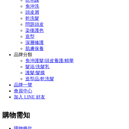
抗毛躁
免沖洗
頭皮屑
乾洗髮
問題頭皮
染後護色
造型
深層修護
肌膚保養
品牌分類
免沖護髮/頭皮養護/精華
髮浴/洗髮乳
護髮/髮膜
造型品/乾洗髮
品牌一覽
會員中心
加入 LINE 好友
購物需知
購物條款