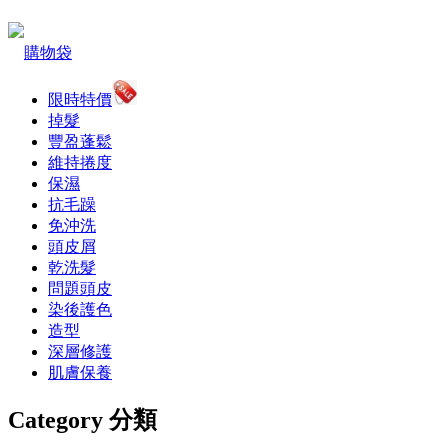
購物袋
限時特價
掉髮
豐盈蓬鬆
維持捲度
保濕
抗毛躁
免沖洗
頭皮屑
乾洗髮
問題頭皮
染後護色
造型
深層修護
肌膚保養
Category 分類