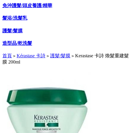
免沖護髮/頭皮養護/精華
髮浴/洗髮乳
護髮/髮膜
造型品/乾洗髮
首頁
Kérastase 卡詩
護髮/髮膜
Kerastase 卡詩 煥髮重建髮
>
>
>
膜 200ml