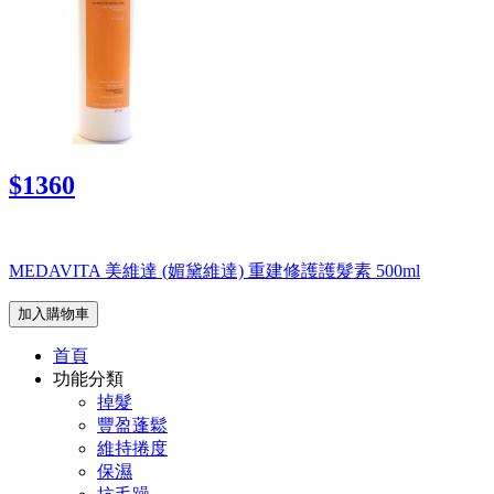
$1360
MEDAVITA 美維達 (媚黛維達) 重建修護護髮素 500ml
加入購物車
首頁
功能分類
掉髮
豐盈蓬鬆
維持捲度
保濕