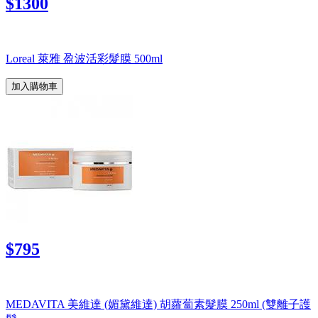
$1300
Loreal 萊雅 盈波活彩髮膜 500ml
加入購物車
$795
MEDAVITA 美維達 (媚黛維達) 胡蘿蔔素髮膜 250ml (雙離子護