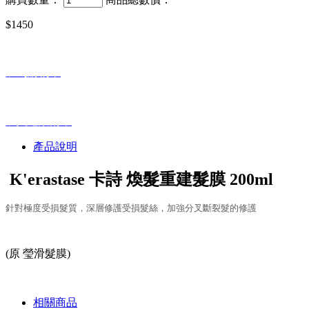
$1450
加到購物車
加入追蹤清單
產品說明
K'erastase 卡詩 煥髮重建髮膜 200ml
針對極度受損髮質，深層修護受損髮絲，加強分叉斷裂髮的修護
(原 瑩滑髮膜)
相關商品