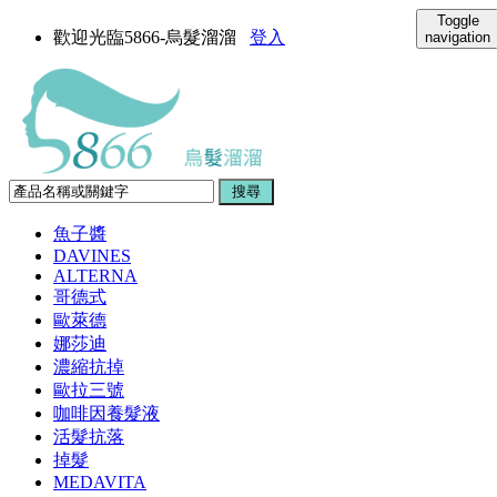
Toggle
歡迎光臨5866-烏髮溜溜
登入
navigation
魚子醬
DAVINES
ALTERNA
哥德式
歐萊德
娜莎迪
濃縮抗掉
歐拉三號
咖啡因養髮液
活髮抗落
掉髮
MEDAVITA