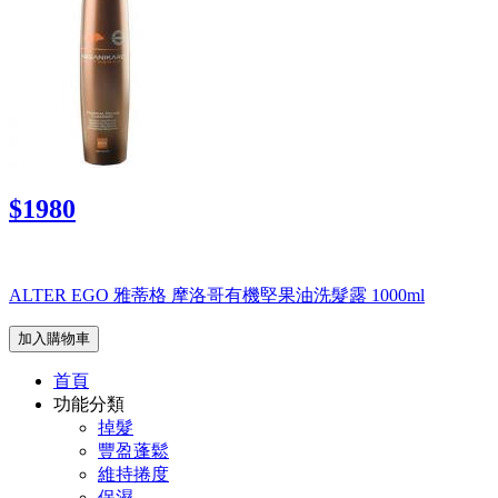
$1980
ALTER EGO 雅蒂格 摩洛哥有機堅果油洗髮露 1000ml
加入購物車
首頁
功能分類
掉髮
豐盈蓬鬆
維持捲度
保濕