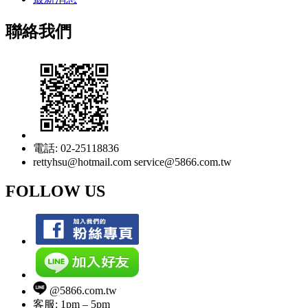
聯絡我們
電話: 02-25118836
rettyhsu@hotmail.com service@5866.com.tw
FOLLOW US
@5866.com.tw
客服: 1pm – 5pm