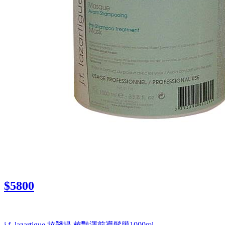
$5800
j.f. lazartigue 拉贊提 榛豔澤前導髮膜1000ml