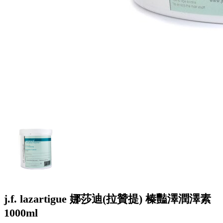
j.f. lazartigue 娜莎迪(拉贊提) 榛豔澤潤澤素
1000ml