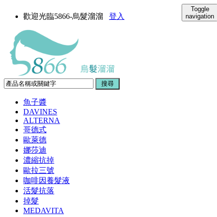
Toggle
歡迎光臨5866-烏髮溜溜
登入
navigation
魚子醬
DAVINES
ALTERNA
哥德式
歐萊德
娜莎迪
濃縮抗掉
歐拉三號
咖啡因養髮液
活髮抗落
掉髮
MEDAVITA