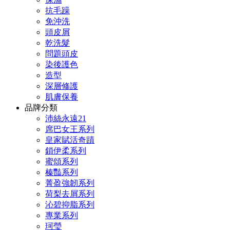
抗毛躁
免沖洗
頭皮屑
乾洗髮
問題頭皮
染後護色
造型
深層修護
肌膚保養
品牌分類
沛絲永遠21
席巴女王系列
皇家賦活奇蹟
鎖伊柔系列
蜜頌系列
榛豔系列
菁盈強韌系列
荷梨去屑系列
沁碧抑脂系列
專業系列
珂瑩