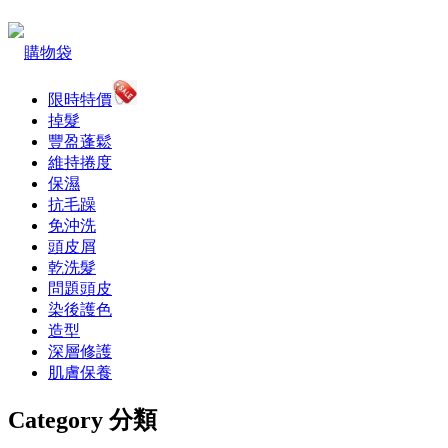
購物袋
限時特價
掉髮
豐盈蓬鬆
維持捲度
保濕
抗毛躁
免沖洗
頭皮屑
乾洗髮
問題頭皮
染後護色
造型
深層修護
肌膚保養
Category 分類